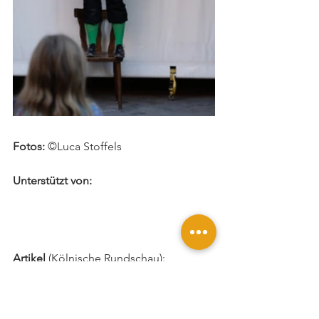
Fotos: 
©Luca Stoffels
Unterstützt von:
Artikel
 (Kölnische Rundschau):
KR_2021_09_23_Angels_Arials
.pdf
PDF herunterladen • 360KB