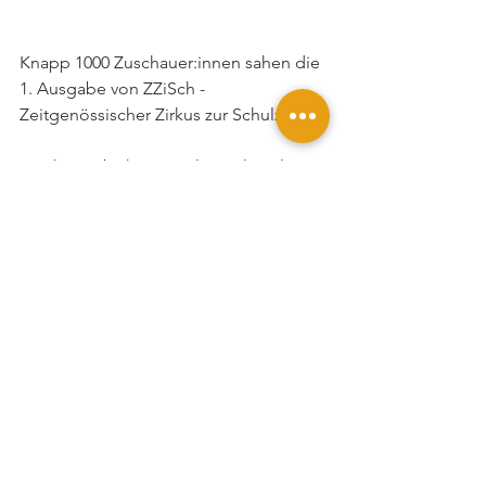
Knapp 1000 Zuschauer:innen sahen die 
1. Ausgabe von ZZiSch - 
Zeitgenössischer Zirkus zur Schulzeit. 
Das hat es bisher in Köln noch nicht 
gegeben- ein Festival der in 
Deutschland noch sehr jungen Kunst 
des Zeitgenössischen Zirkusses für 
Schulen und Kitas. 
Von ausverkauft bis abgesagt war alles 
dabei an den Festivaltagen. Ein Start 
also, bei dem vieles aber eben noch 
nicht alles geklappt hat. Noch ist das 
CCCC mehr eine Industriehalle und ein 
sitespecific Space als ein Theater - 
Licht und Projektionen konnten wenig 